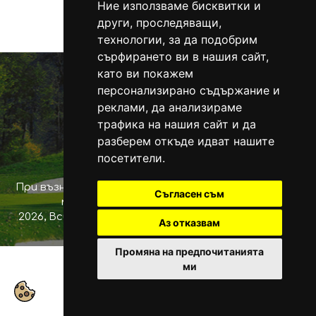
Ние използваме бисквитки и
Всички
други, проследяващи,
технологии, за да подобрим
сърфирането ви в нашия сайт,
като ви покажем
персонализирано съдържание и
реклами, да анализираме
Офис: гр. Русе 7000, ул. Рила № 17
трафика на нашия сайт и да
Телeфон:
359 82 507 370
разберем откъде идват нашите
Мобилен:
+359 888 544 486
посетители.
office@napoyavane.bg
При възникване на спор, свързан с покупка онлайн,
Съгласен съм
можете да ползвате "сайта ОРС"
2026, Всички права запазени.
Защита на личните
Аз отказвам
данни
/
Общи условия
Промяна на предпочитанията
ми