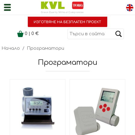
0
|
0
€
Начало
Програматори
Програматори