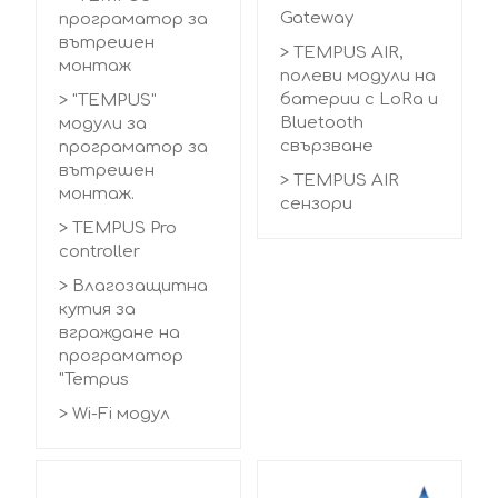
Gateway
програматор за
вътрешен
> TEMPUS AIR,
монтаж
полеви модули на
батерии с LoRa и
> "TEMPUS"
Bluetooth
модули за
свързване
програматор за
вътрешен
> TEMPUS AIR
монтаж.
сензори
> TEMPUS Pro
controller
> Влагозащитна
кутия за
вграждане на
програматор
"Tempus
> Wi-Fi модул