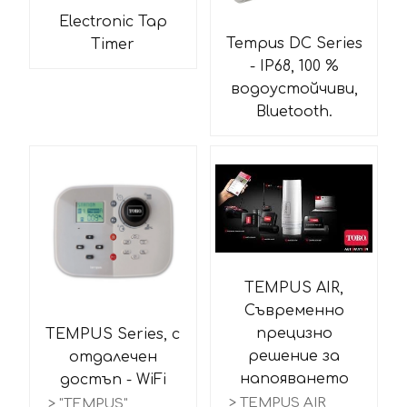
Electronic Tap
Tempus DC Series
Timer
- IP68, 100 %
водоустойчиви,
Bluetooth.
TEМPUS AIR,
Съвременно
прецизно
TEMPUS Series, с
решение за
отдалечен
напояването
достъп - WiFi
> TEMPUS AIR
> "TEMPUS"