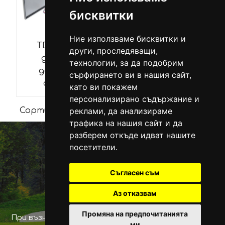
бисквитки
Ние използваме бисквитки и
TDS Series -
други, проследяващи,
двужилна
технологии, за да подобрим
декодерна
сърфирането ви в нашия сайт,
сензори
система
като ви покажем
персонализирано съдържание и
Сортирай по:
реклами, да анализираме
трафика на нашия сайт и да
разберем откъде идват нашите
посетители.
Офис: гр. Русе 7000, ул. Рила № 17
Съгласен съм
Телeфон:
359 82 507 370
Мобилен:
+359 888 544 486
Аз отказвам
office@napoyavane.bg
Промяна на предпочитанията
При възникване на спор, свързан с покупка онлайн,
ми